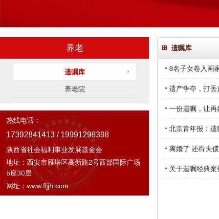
养老
遗嘱库
8名子女卷入画
遗嘱库
遗产争夺，打丢
养老院
一份遗嘱，让再
热线电话：
北京青年报：遗嘱
17392841413 / 19991298398
离婚了 还得夫
陕西省社会福利事业发展基金会
地址：西安市雁塔区高新路2号西部国际广场
关于遗嘱经典案
b座30层
网址：www.fljjh.com